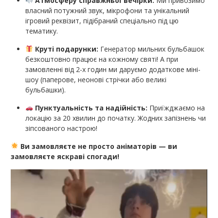
Атмосферу справжньої вечірки:
Ми привозимо
власний потужний звук, мікрофони та унікальний
ігровий реквізит, підібраний спеціально під цю
тематику.
Круті подарунки:
Генератор мильних бульбашок
безкоштовно працює на кожному святі! А при
замовленні від 2-х годин ми даруємо додаткове міні-
шоу (паперове, неонові стрічки або великі
бульбашки).
Пунктуальність та надійність:
Приїжджаємо на
локацію за 20 хвилин до початку. Жодних запізнень чи
зіпсованого настрою!
Ви замовляєте не просто аніматорів — ви
замовляєте яскраві спогади!
Видеоплеер