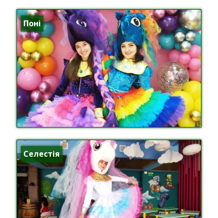
Поні
Селестія