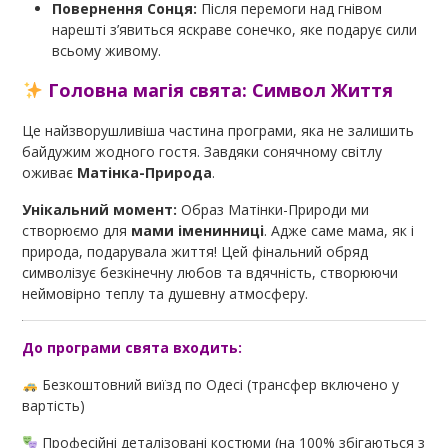
Повернення Сонця:
Після перемоги над гнівом
нарешті з’явиться яскраве сонечко, яке подарує сили
всьому живому.
Головна магія свята: Символ Життя
Це найзворушливіша частина програми, яка не залишить
байдужим жодного гостя. Завдяки сонячному світлу
оживає
Матінка-Природа
.
Унікальний момент:
Образ Матінки-Природи ми
створюємо для
мами іменинниці
. Адже саме мама, як і
природа, подарувала життя! Цей фінальний обряд
символізує безкінечну любов та вдячність, створюючи
неймовірно теплу та душевну атмосферу.
До програми свята входить:
Безкоштовний виїзд по Одесі (трансфер включено у
вартість)
Професійні деталізовані костюми (на 100% збігаються з