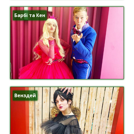
Барбі та Кен
Венздей