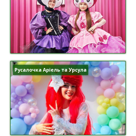
Русалочка Аріель та Урсула