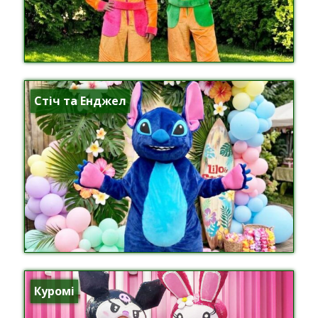
Стіч та Енджел
Куромі