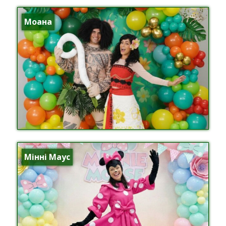
Моана
Мінні Маус