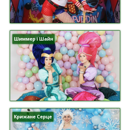
Шиммер і Шайн
Крижане Серце