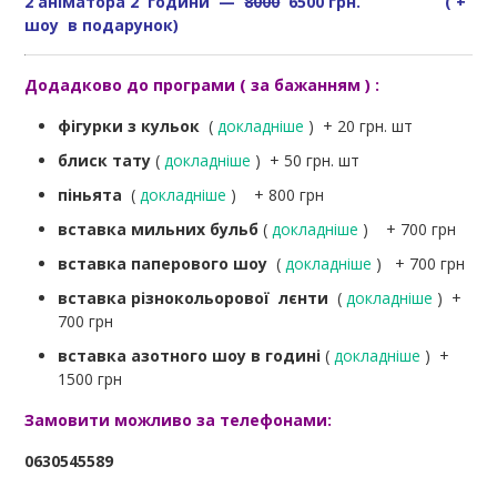
2 аніматора 2 години —
8000
6500 грн. ( +
шоу в подарунок)
Додадково до програми ( за бажанням ) :
фігурки з кульок
(
докладніше
) + 20 грн. шт
блиск тату
(
докладніше
) + 50 грн. шт
піньята
(
докладніше
) + 800 грн
вставка мильних бульб
(
докладніше
) + 700 грн
вставка паперового шоу
(
докладніше
) + 700 грн
вставка різнокольорової лєнти
(
докладніше
) +
700 грн
вставка азотного шоу в годині
(
докладніше
) +
1500 грн
Замовити можливо за телефонами:
0630545589