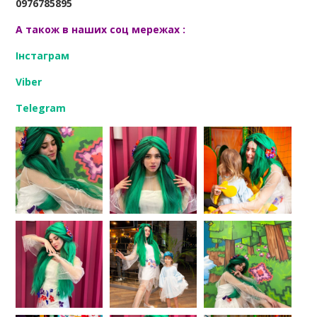
0976785895
А також в наших соц мережах :
Інстаграм
Viber
Telegram