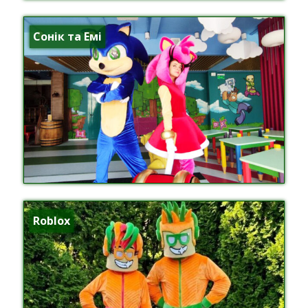
Сонік та Емі
Roblox