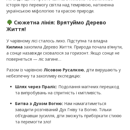
історія про перемогу світла над темрявою, натхненна
українською міфологією та красою природи.
Сюжетна лінія: Врятуймо Дерево
Життя!
У чарівному лісі сталось лихо. Підступна та владна
Килина
захопила Дерево Життя. Природа почала в’янути,
а сонце назавжди сховалося за горизонт. Якщо сонце не
повернеться — ліс загине…
Разом із чарівною
Лісовою Русалкою
, діти вирушають у
небезпечну та захопливу експедицію:
Шлях через Праліс:
Подолання магічних перешкод
та випробувань на спритність і кмітливість.
Битва з Духом Вогню:
Нам намагатиметься
завадити розгніваний Дух Гніву та Вогню. Тільки
об’єднавши зусилля, діти зможуть приборкати стихію
та перемогти зло!