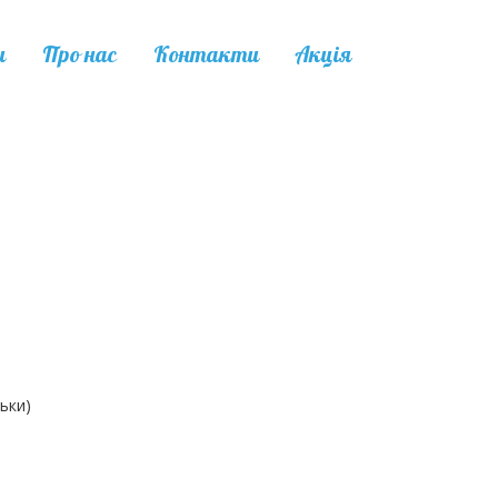
и
Про нас
Контакти
Акція
ьки)