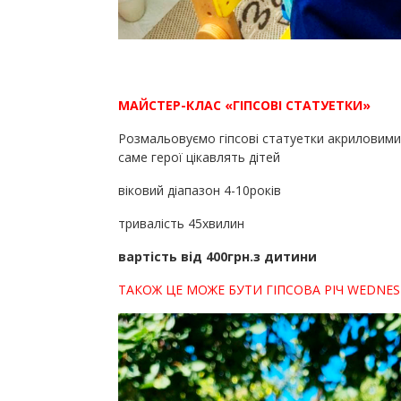
МАЙСТЕР-КЛАС «ГІПСОВІ СТАТУЕТКИ»
Розмальовуємо гіпсові статуетки акриловими 
саме герої цікавлять дітей
віковий діапазон 4-10років
тривалість 45хвилин
вартість від 400грн.з дитини
ТАКОЖ ЦЕ МОЖЕ БУТИ ГІПСОВА РІЧ WEDNESD